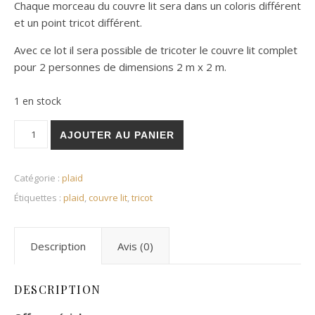
Chaque morceau du couvre lit sera dans un coloris différent
et un point tricot différent.
Avec ce lot il sera possible de tricoter le couvre lit complet
pour 2 personnes de dimensions 2 m x 2 m.
1 en stock
quantité de Kit tricot 64 pelotes Canada coloris différents + sa
AJOUTER AU PANIER
Catégorie :
plaid
Étiquettes :
plaid
,
couvre lit
,
tricot
Description
Avis (0)
DESCRIPTION