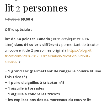
lit 2 personnes
Le prix initial était : 141,00 €.
Le prix actuel est : 99,00 €.
141,00
€
99,00
€
Offre spéciale :
lot de 64 pelotes Canada
( 60% acrylique et 40%
laine)
dans 64 coloris différents
permettant de tricoter
un couvre lit de 2 personnes original (
https://blog.kit-
tricot.com/2026/01/31/realisation-tricot-couvre-lit-
canada/
)!
+ 1 grand sac (permettant de ranger le couvre lit une
fois tricoté)
+ 1 paire d’aiguilles à tricoter n°5
+ 1 aiguille à torsades
+ 1 aiguille à coudre les tricots
+ les explications des 64 morceaux du couvre lit