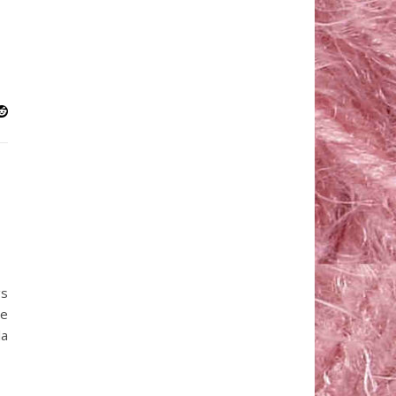
gs
se
la