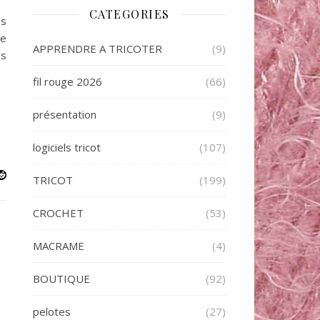
CATEGORIES
gs
se
APPRENDRE A TRICOTER
(9)
es
fil rouge 2026
(66)
présentation
(9)
logiciels tricot
(107)
TRICOT
(199)
CROCHET
(53)
MACRAME
(4)
BOUTIQUE
(92)
pelotes
(27)