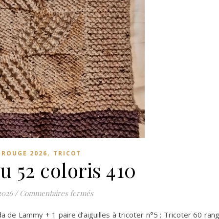
,
L ROUGE 2026
TRICOT
 52 coloris 410
sur Morceau 52 coloris 410
2026
/
Commentaires fermés
 de Lammy + 1 paire d’aiguilles à tricoter n°5 ; Tricoter 60 ran