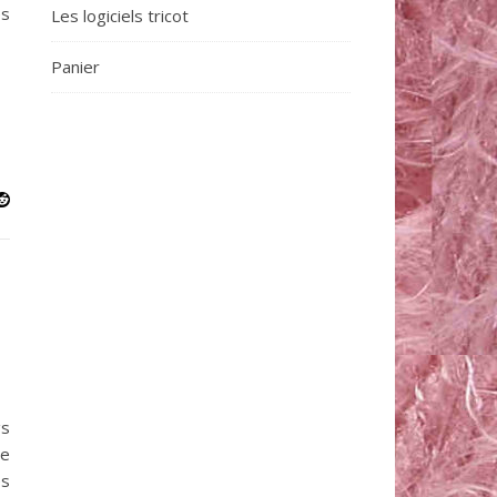
es
Les logiciels tricot
Panier
gs
se
es