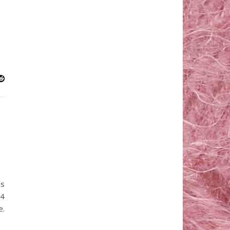
es
:4
e.