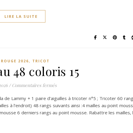
LIRE LA SUITE
,
L ROUGE 2026
TRICOT
u 48 coloris 15
sur Morceau 48 coloris 15
 2026
/
Commentaires fermés
 de Lammy + 1 paire d’aiguilles à tricoter n°5 ; Tricoter 60 ran
lles à l’endroit) 48 rangs suivants ainsi :4 mailles au point mous
t mousse 6 derniers rangs au point mousse. Rabattre les mailles, 