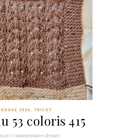
,
L ROUGE 2026
TRICOT
 53 coloris 415
sur Morceau 53 coloris 415
2026
/
Commentaires fermés