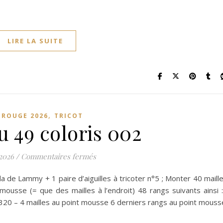
LIRE LA SUITE
,
L ROUGE 2026
TRICOT
 49 coloris 002
sur Morceau 49 coloris 002
 2026
/
Commentaires fermés
 de Lammy + 1 paire d’aiguilles à tricoter n°5 ; Monter 40 maill
 mousse (= que des mailles à l’endroit) 48 rangs suivants ainsi 
 320 – 4 mailles au point mousse 6 derniers rangs au point mouss