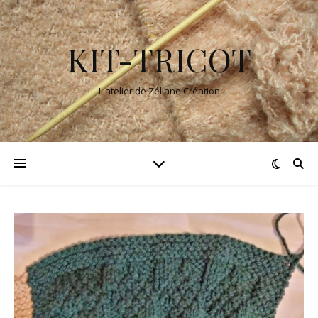
KIT-TRICOT
L'atelier de Zéliane Création