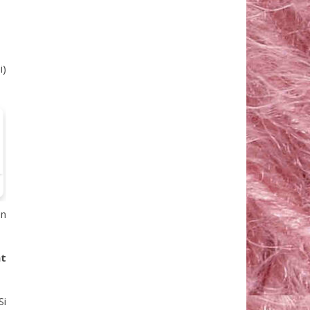
i)
en
nt
Si