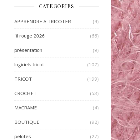
CATEGORIES
APPRENDRE A TRICOTER
(9)
fil rouge 2026
(66)
présentation
(9)
logiciels tricot
(107)
TRICOT
(199)
CROCHET
(53)
MACRAME
(4)
BOUTIQUE
(92)
pelotes
(27)