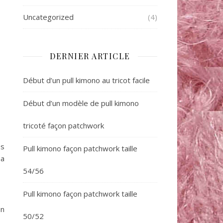
Uncategorized
(4)
DERNIER ARTICLE
Début d’un pull kimono au tricot facile
Début d’un modèle de pull kimono
tricoté façon patchwork
es
Pull kimono façon patchwork taille
 a
54/56
Pull kimono façon patchwork taille
on
50/52