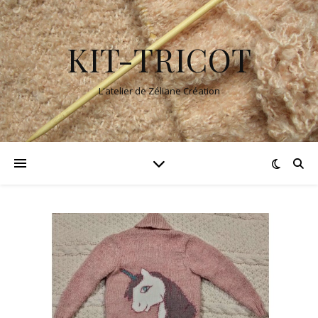
KIT-TRICOT
L'atelier de Zéliane Création