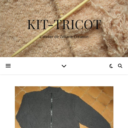
KIT-TRICOT
L'atelier de Zéliane Création