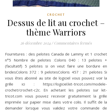
CROCHET
Dessus de lit au crochet –
thème Warriors
sur Dessus 
26 décembre 2024
/
Commentaires fermés
Fournitures : des pelotes Canada de Lammy et 1 crochet
n°5 Nombre de pelotes :Coloris 040 : 13 pelotes +
(facultatif) 5 pelotes si on veut faire une bordure en
bridesColoris 372 : 9 pelotesColoris 457 : 21 pelotes Si
vous êtes abonné au site de logiciel vous pouvez voir la
grille ici : https://logiciel.kit-tricot.com/modele-
crochet/crochet-c2c. En achetant les pelotes sur kit-
tricot.com vous pouvez recevoir gratuitement la grille
imprimée sur papier mise dans votre colis. Il suffit de la
demander lorsque vous validez votre commande de