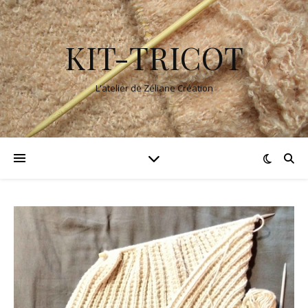
KIT-TRICOT
L'atelier de Zéliane Création