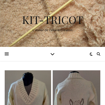
KIT-TRICOT
L'atelier de Zéliane Création