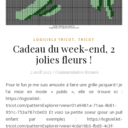
,
LOGICIELS TRICOT
TRICOT
Cadeau du week-end, 2
jolies fleurs !
sur Cadeau du w
2 avril 2023
/
Commentaires fermés
Pour le fun je me suis amusée à faire une grille jacquard ! Je
l’ai mise en mode « public », elle se trouve ici :
https://logiciel.kit-
tricot.com/patternExplorer/view/01a9481a-71aa-4b81-
951c-753a787c0e03 Et voici sa petite soeur (pour un pull
enfant par exemple) : https://logiciel.kit-
tricot.com/patternExplorer/view/4cda16b3-fbd3-4c3f-