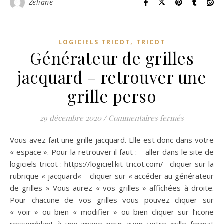
Zeliane
,
LOGICIELS TRICOT
TRICOT
Générateur de grilles
jacquard – retrouver une
grille perso
sur Générat
29 décembre 2020
/
Commentaires fermés
Vous avez fait une grille jacquard. Elle est donc dans votre
« espace ». Pour la retrouver il faut : – aller dans le site de
logiciels tricot : https://logiciel.kit-tricot.com/– cliquer sur la
rubrique « jacquard« – cliquer sur « accéder au générateur
de grilles » Vous aurez « vos grilles » affichées à droite.
Pour chacune de vos grilles vous pouvez cliquer sur
« voir » ou bien « modifier » ou bien cliquer sur l’icone
ressemblant à une image pour avoir votre grille format