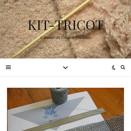
KIT-TRICOT
L'atelier de Zéliane Création