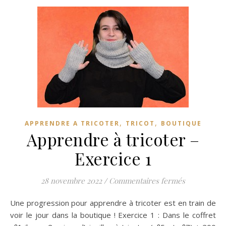
,
,
APPRENDRE A TRICOTER
TRICOT
BOUTIQUE
Apprendre à tricoter –
Exercice 1
sur Apprendr
28 novembre 2022
/
Commentaires fermés
Une progression pour apprendre à tricoter est en train de
voir le jour dans la boutique ! Exercice 1 : Dans le coffret