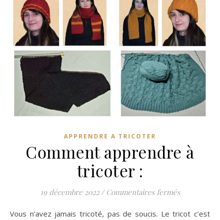
APPRENDRE A TRICOTER
Comment apprendre à
tricoter :
sur Comment
19 décembre 2022
/
Commentaires fermés
Vous n’avez jamais tricoté, pas de soucis. Le tricot c’est