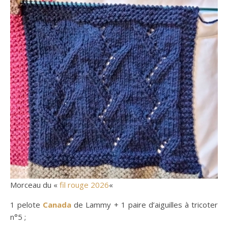
Morceau du «
fil rouge 2026
«
1 pelote
Canada
de Lammy + 1 paire d’aiguilles à tricoter
n°5 ;