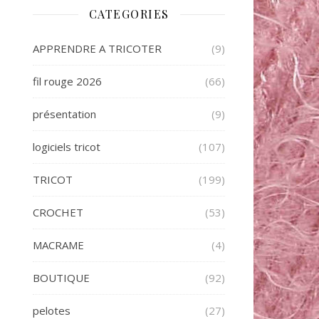
CATEGORIES
APPRENDRE A TRICOTER
(9)
fil rouge 2026
(66)
présentation
(9)
logiciels tricot
(107)
TRICOT
(199)
CROCHET
(53)
MACRAME
(4)
BOUTIQUE
(92)
pelotes
(27)