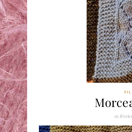
FI
Morcea
16 févrie