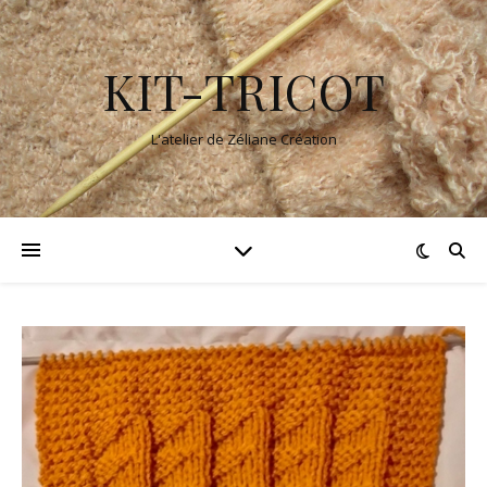
KIT-TRICOT
L'atelier de Zéliane Création