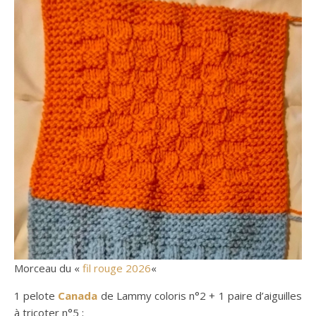
Morceau du «
fil rouge 2026
«
1 pelote
Canada
de Lammy coloris n°2 + 1 paire d’aiguilles
à tricoter n°5 ;