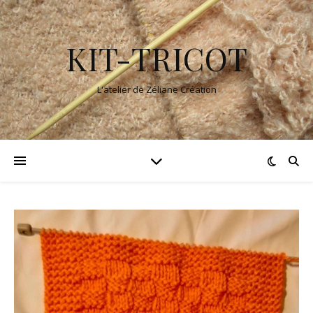
KIT-TRICOT
L'atelier de Zéliane Création