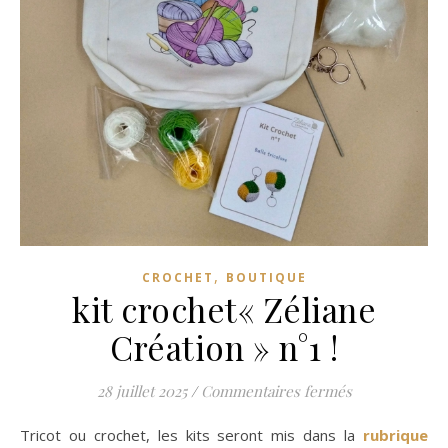
,
CROCHET
BOUTIQUE
kit crochet« Zéliane
Création » n°1 !
sur kit crochet
28 juillet 2025
/
Commentaires fermés
Tricot ou crochet, les kits seront mis dans la
rubrique