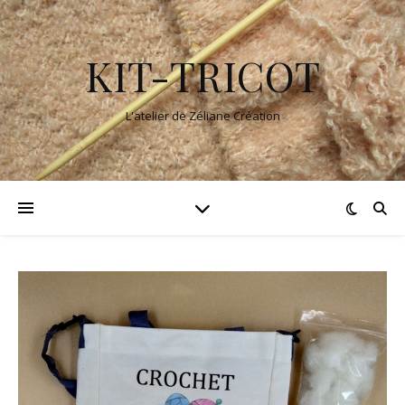
KIT-TRICOT
L'atelier de Zéliane Création