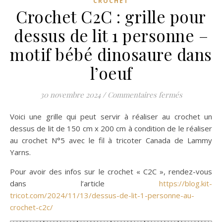
CROCHET
Crochet C2C : grille pour
dessus de lit 1 personne –
motif bébé dinosaure dans
l’oeuf
sur Crochet 
30 novembre 2024
/
Commentaires fermés
Voici une grille qui peut servir à réaliser au crochet un
dessus de lit de 150 cm x 200 cm à condition de le réaliser
au crochet N°5 avec le fil à tricoter Canada de Lammy
Yarns.
Pour avoir des infos sur le crochet « C2C », rendez-vous
dans l’article
https://blog.kit-
tricot.com/2024/11/13/dessus-de-lit-1-personne-au-
crochet-c2c/