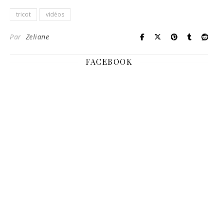
tricot
vidéos
Par
Zeliane
FACEBOOK