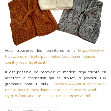
Vous trouverez les fournitures ici :
https://www.kit-
tricot.com/je-tricote/pour-bebes/doudoune-mousse-
country-wool-layette.html
Il est possible de recevoir ce modèle déjà tricoté en
achetant la fabrication qui se trouve ici (cocher 100
grammes pour 1 pull) :
https://www.kit-tricot.com/je-
tricote/pour-bebes/doudoune-mousse-country-wool-
layette/fabrication-artisanale-tricot-crochet2.html
tricot
doudoune
layette