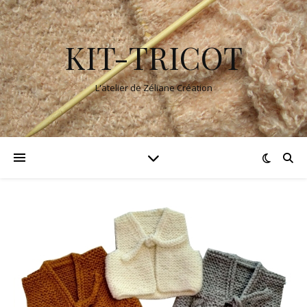
KIT-TRICOT
L'atelier de Zéliane Création