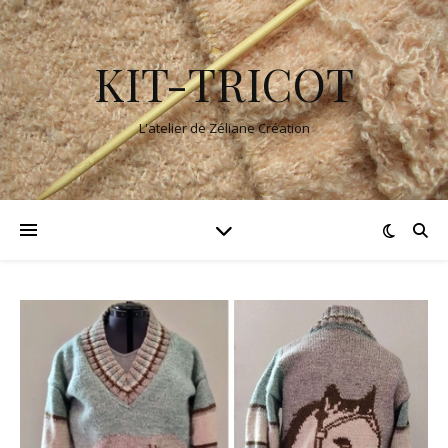
KIT-TRICOT
L'atelier de Zéliane Création