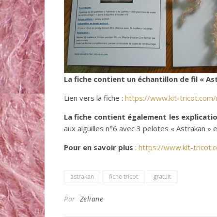
La fiche contient un échantillon de fil « A
Lien vers la fiche :
https://www.kit-tricot.com/
La fiche contient également les explicati
aux aiguilles n°6 avec 3 pelotes « Astrakan
Pour en savoir plus
:
https://www.kit-tricot.
astrakan
fiche tricot
gratuit
Par
Zeliane