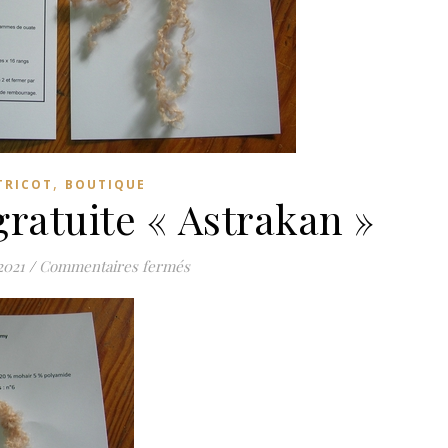
,
TRICOT
BOUTIQUE
gratuite « Astrakan »
sur Fiche tricot gratuite « Astrakan »
2021
/
Commentaires fermés