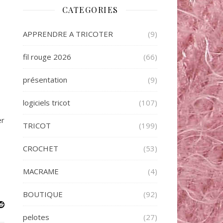
CATEGORIES
APPRENDRE A TRICOTER
(9)
fil rouge 2026
(66)
présentation
(9)
logiciels tricot
(107)
er
TRICOT
(199)
CROCHET
(53)
MACRAME
(4)
BOUTIQUE
(92)
pelotes
(27)