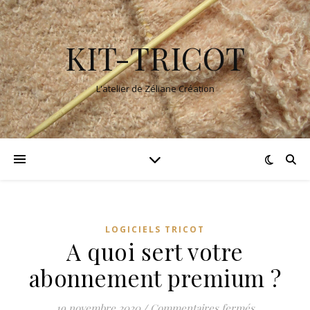
KIT-TRICOT
L'atelier de Zéliane Création
LOGICIELS TRICOT
A quoi sert votre
abonnement premium ?
sur A quoi 
19 novembre 2020
/
Commentaires fermés