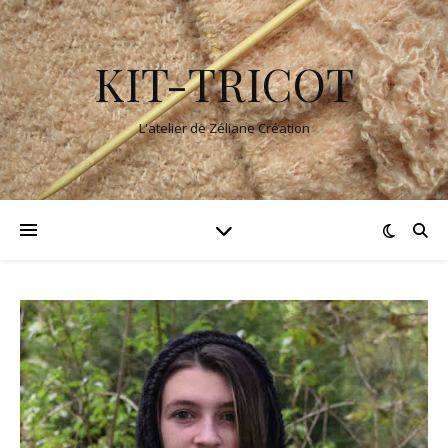
KIT-TRICOT
L'atelier de Zéliane Création