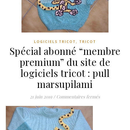
,
LOGICIELS TRICOT
TRICOT
Spécial abonné “membre
premium” du site de
logiciels tricot : pull
marsupilami
sur Spécial abo
21 juin 2019
/
Commentaires fermés